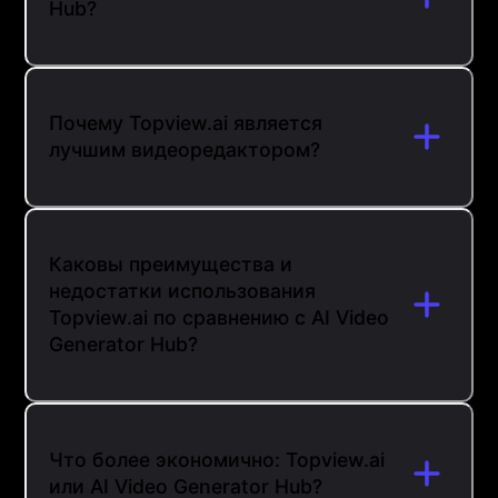
Hub?
Почему Topview.ai является
лучшим видеоредактором?
Каковы преимущества и
недостатки использования
Topview.ai по сравнению с AI Video
Generator Hub?
Что более экономично: Topview.ai
или AI Video Generator Hub?