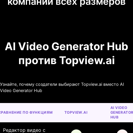
компаний всех размеров
AI Video Generator Hub
против Topview.ai
Узнайте, почему создатели выбирают Topview.ai вместо AI
Video Generator Hub
AI VIDEO 
СРАВНЕНИЕ ПО ФУНКЦИЯМ
TOPVIEW.AI
GENERATOR
HUB
Редактор видео с 