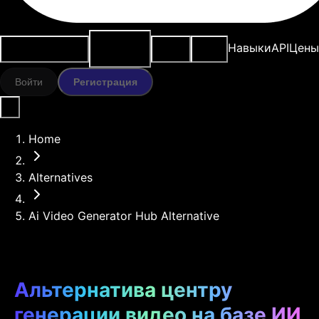
ИИ-
Варианты
Ресурсы
Модели
Навыки
API
Цены
инструменты
использования
Войти
Регистрация
Home
Alternatives
Ai Video Generator Hub Alternative
Альтернатива центру
генерации видео на базе ИИ