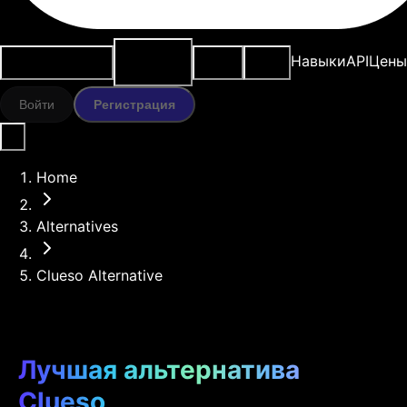
ИИ-
Варианты
Ресурсы
Модели
Навыки
API
Цены
инструменты
использования
Войти
Регистрация
Home
Alternatives
Clueso Alternative
Лучшая альтернатива
Clueso