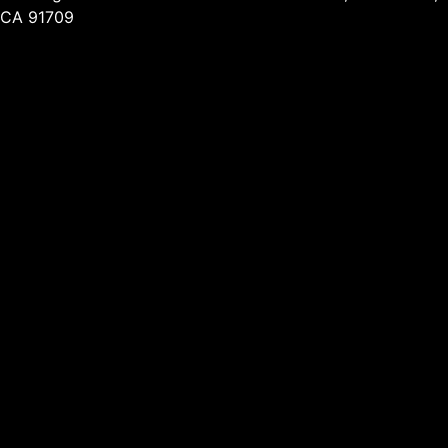
CA 91709