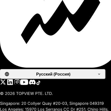
Русский (Россия)
©
2026
TOPVIEW PTE. LTD.
Singapore: 20 Collyer Quay #20-03, Singapore 049319
Los Angeles: 15970 Los Serranos CC Dr #251, Chino Hills,