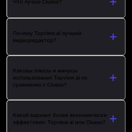
Что лучше Clueso?
Почему Topview.ai лучший
видеоредактор?
Каковы плюсы и минусы
использования Topview.ai по
сравнению с Clueso?
Какой вариант более экономически
эффективен: Topview.ai или Clueso?