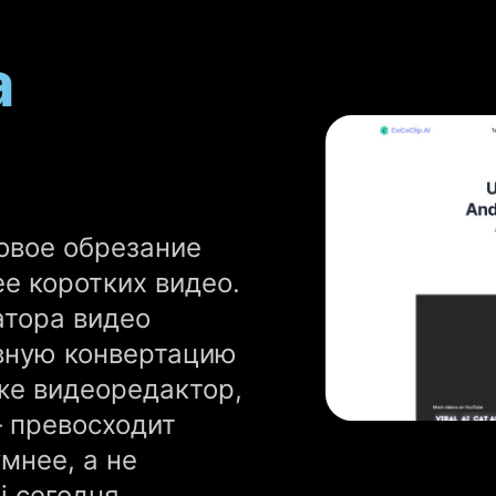
а
овое обрезание
ее коротких видео.
атора видео
вную конвертацию
же видеоредактор,
 превосходит
мнее, а не
i сегодня.