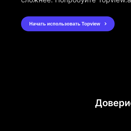
Начать использовать Topview
Довери