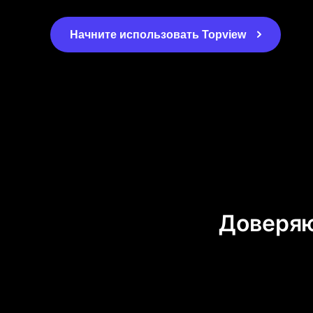
Начните использовать Topview
Доверяю