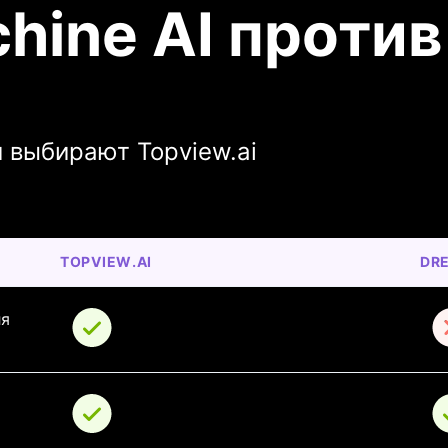
ine AI против
и выбирают Topview.ai
TOPVIEW.AI
DRE
я 