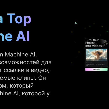
а Top
e AI
 Machine AI,
 возможностей для
т ссылки в видео,
аемые клипы. Он
ом, который
ine AI, которой у