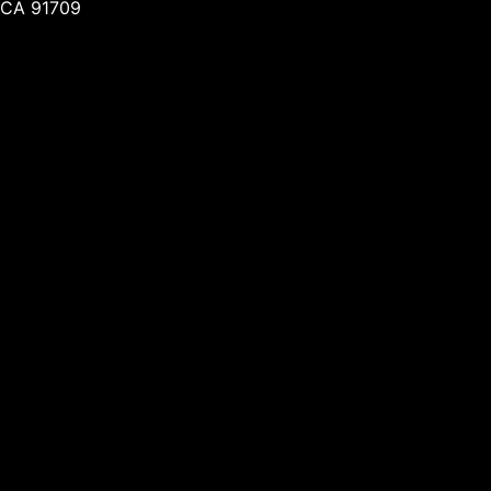
CA 91709