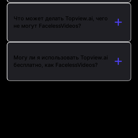
Что может делать Topview.ai, чего
не могут FacelessVideos?
Могу ли я использовать Topview.ai
бесплатно, как FacelessVideos?