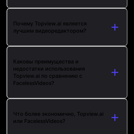
Почему Topview.ai является
лучшим видеоредактором?
Каковы преимущества и
недостатки использования
Topview.ai по сравнению с
FacelessVideos?
Что более экономично, Topview.ai
или FacelessVideos?