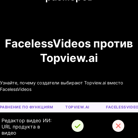
FacelessVideos против
Topview.ai
Узнайте, почему создатели выбирают Topview.ai вместо
FacelessVideos
РАВНЕНИЕ ПО ФУНКЦИЯМ
TOPVIEW.AI
FACELESSVIDE
Редактор видео ИИ: 
URL продукта в 
видео