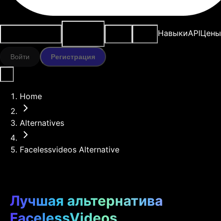
ИИ-
Варианты
Ресурсы
Модели
Навыки
API
Цены
инструменты
использования
Войти
Регистрация
Home
Alternatives
Facelessvideos Alternative
Лучшая альтернатива
FacelessVideos