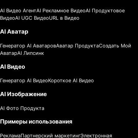
AI Видео Агент
AI Рекламное Видео
AI Продуктовое
Видео
AI UGC Видео
URL в Видео
AI Аватар
Генератор AI Аватаров
Аватар Продукта
Создать Мой
Аватар
AI Липсинк
AI Видео
Генератор AI Видео
Короткое AI Видео
AI Изображение
AI Фото Продукта
Примеры использования
Реклама
Партнерский маркетинг
Электронная