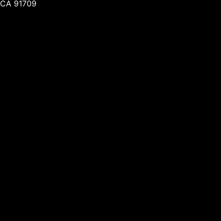
CA 91709