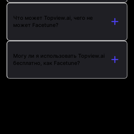
Что может Topview.ai, чего не
может Facetune?
Могу ли я использовать Topview.ai
бесплатно, как Facetune?