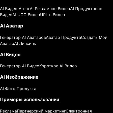
AI Видео Агент
AI Рекламное Видео
AI Продуктовое
Видео
AI UGC Видео
URL в Видео
AI Аватар
Генератор AI Аватаров
Аватар Продукта
Создать Мой
Аватар
AI Липсинк
AI Видео
Генератор AI Видео
Короткое AI Видео
AI Изображение
AI Фото Продукта
Примеры использования
Реклама
Партнерский маркетинг
Электронная