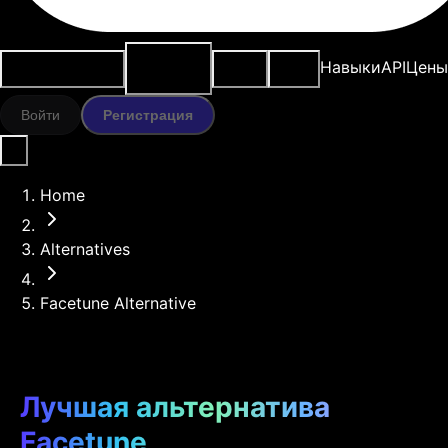
ИИ-
Варианты
Ресурсы
Модели
Навыки
API
Цены
инструменты
использования
Войти
Регистрация
Home
Alternatives
Facetune Alternative
Лучшая альтернатива
Facetune