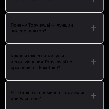
Почему Topview.ai — лучший
видеоредактор?
Каковы плюсы и минусы
использования Topview.ai по
сравнению с Facetune?
Что более экономично: Topview.ai
или Facetune?