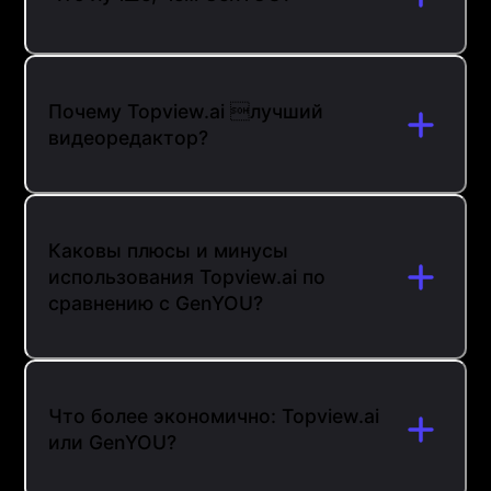
Почему Topview.ai лучший
видеоредактор?
Каковы плюсы и минусы
использования Topview.ai по
сравнению с GenYOU?
Что более экономично: Topview.ai
или GenYOU?