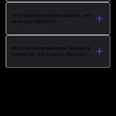
Что Topview.ai может сделать, чего
не может GenYOU?
Могу ли я использовать Topview.ai
бесплатно, как я могу с GenYOU?