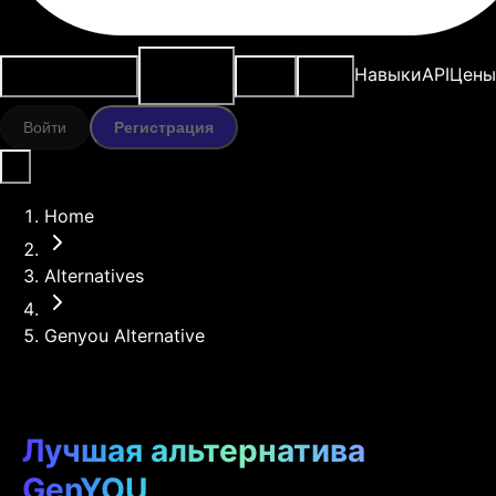
ИИ-
Варианты
Ресурсы
Модели
Навыки
API
Цены
инструменты
использования
Войти
Регистрация
Home
Alternatives
Genyou Alternative
Лучшая альтернатива
GenYOU