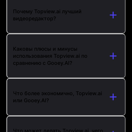
Почему Topview.ai лучший
видеоредактор?
Каковы плюсы и минусы
использования Topview.ai по
сравнению с Gooey.AI?
Что более экономично, Topview.ai
или Gooey.AI?
Что может делать Topview.ai, чего