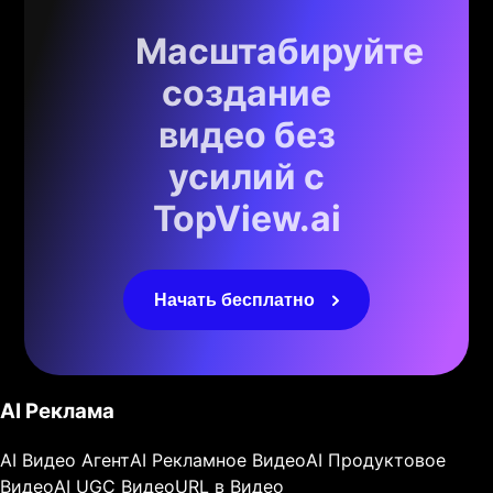
Масштабируйте
создание
видео без
усилий с
TopView.ai
Начать бесплатно
AI Реклама
AI Видео Агент
AI Рекламное Видео
AI Продуктовое
Видео
AI UGC Видео
URL в Видео