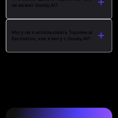
не может Gooey.AI?
Могу ли я использовать Topview.ai
бесплатно, как я могу с Gooey.AI?