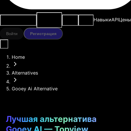
ИИ-
Варианты
Ресурсы
Модели
Навыки
API
Цены
инструменты
использования
Войти
Регистрация
Home
Alternatives
Gooey Ai Alternative
Лучшая альтернатива
Gooey.AI — Topview