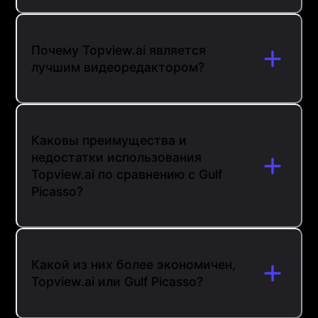
Почему Topview.ai является
лучшим видеоредактором?
Каковы преимущества и
недостатки использования
Topview.ai по сравнению с Gulf
Picasso?
Какой из них более экономичен,
Topview.ai или Gulf Picasso?