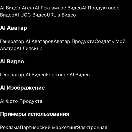
AI Видео Агент
AI Рекламное Видео
AI Продуктовое
Видео
AI UGC Видео
URL в Видео
AI Аватар
Генератор AI Аватаров
Аватар Продукта
Создать Мой
Аватар
AI Липсинк
AI Видео
Генератор AI Видео
Короткое AI Видео
AI Изображение
AI Фото Продукта
Примеры использования
Реклама
Партнерский маркетинг
Электронная