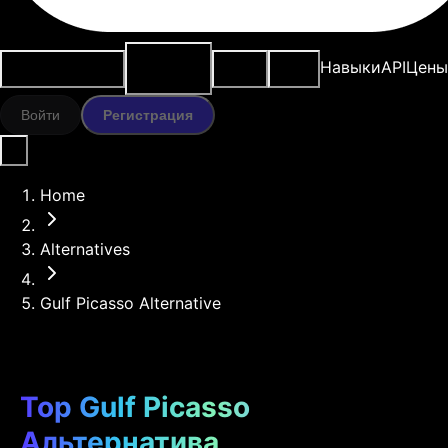
ИИ-
Варианты
Ресурсы
Модели
Навыки
API
Цены
инструменты
использования
Войти
Регистрация
Home
Alternatives
Gulf Picasso Alternative
Top Gulf Picasso
Альтернатива