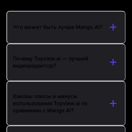
Что может быть лучше Mango AI?
Почему Topview.ai — лучший
видеоредактор?
Каковы плюсы и минусы
использования Topview.ai по
сравнению с Mango AI?