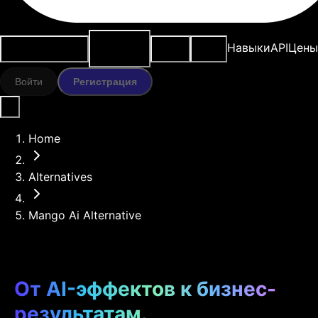
ИИ-
Варианты
Ресурсы
Модели
Навыки
API
Цены
инструменты
использования
Войти
Регистрация
Home
Alternatives
Mango Ai Alternative
От AI-эффектов к бизнес-
результатам.