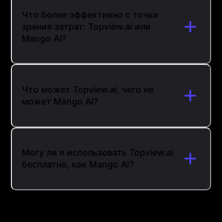
Что более эффективно с точки
зрения затрат: Topview.ai или
Mango AI?
Что может Topview.ai, чего не
может Mango AI?
Могу ли я использовать Topview.ai
бесплатно, как Mango AI?