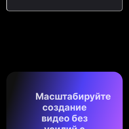
Масштабируйте
создание
видео без