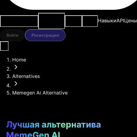
ИИ-
Варианты
Ресурсы
Модели
Навыки
API
Цены
инструменты
использования
Войти
Регистрация
Home
Alternatives
Memegen Ai Alternative
Лучшая альтернатива
MemeGen AI