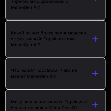
Topview.ai по сравнению с
MemeGen AI?
Какой из них более экономически
эффективный: Topview.ai или
MemeGen AI?
Что может Topview.ai, чего не
может MemeGen AI?
Могу ли я использовать Topview.ai
бесплатно, как и MemeGen AI?