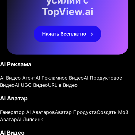
усилий с
TopView.ai
Начать бесплатно
AI Реклама
AI Видео Агент
AI Рекламное Видео
AI Продуктовое
Видео
AI UGC Видео
URL в Видео
AI Аватар
Генератор AI Аватаров
Аватар Продукта
Создать Мой
Аватар
AI Липсинк
AI Видео