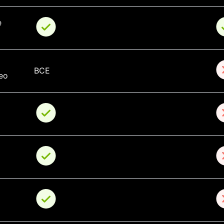
 
ВСЕ
ео