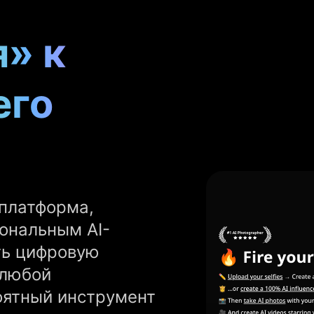
» к
его
 платформа,
ональным AI-
ть цифровую
 любой
оятный инструмент