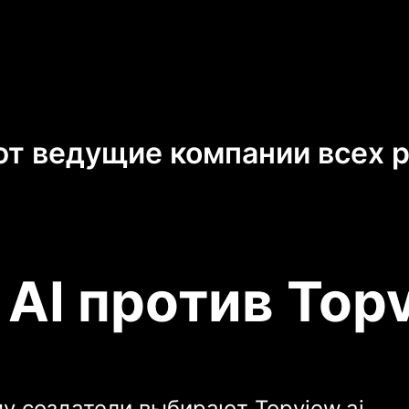
т ведущие компании всех 
 AI против Topv
му создатели выбирают Topview.ai