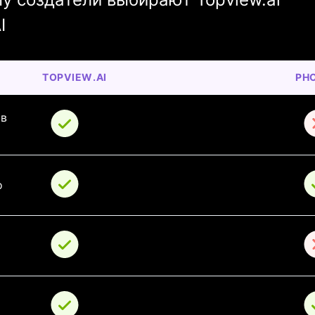
I
TOPVIEW.AI
PHO
в 
о