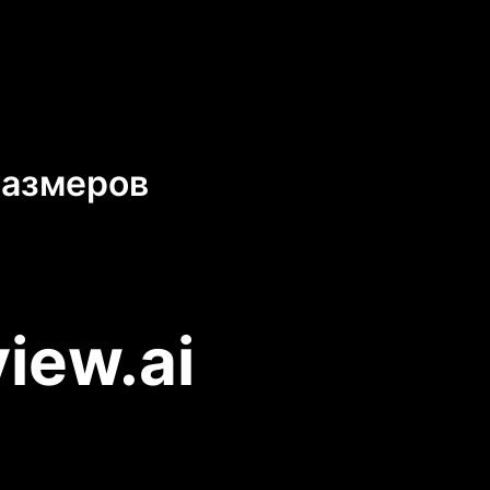
размеров
iew.ai