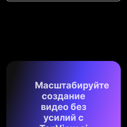
Масштабируйте
создание
видео без
усилий с