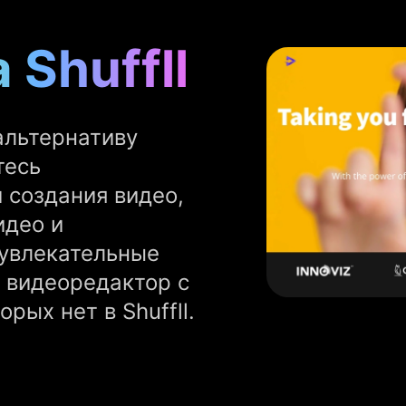
 Shuffll
альтернативу
тесь
создания видео,
идео и
 увлекательные
 видеоредактор с
рых нет в Shuffll.