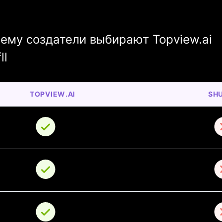
чему создатели выбирают Topview.ai
ll
TOPVIEW.AI
SH
 