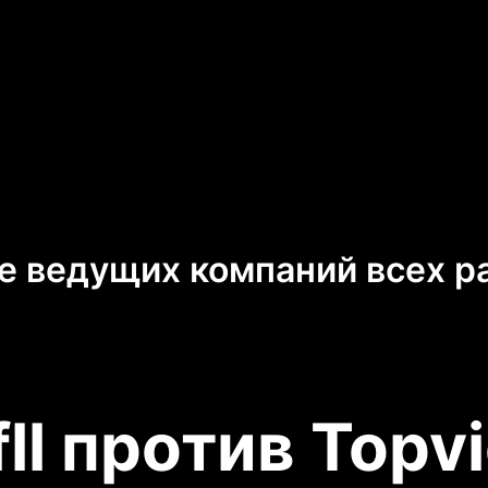
е ведущих компаний всех р
fll против Topvi