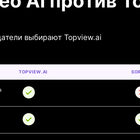
eo AI против T
датели выбирают Topview.ai
TOPVIEW.AI
SOR
в 