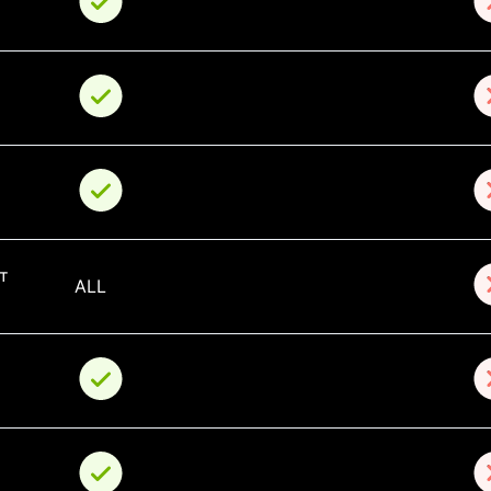
т 
ALL