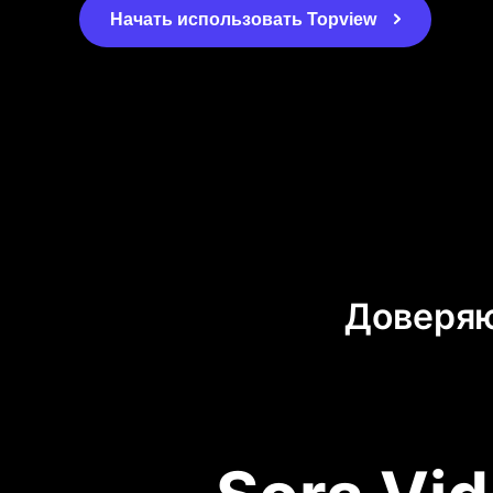
Начать использовать Topview
Доверяю