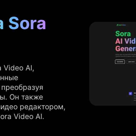
 Sora
 Video AI,
енные
 преобразуя
ы. Он также
видео редактором,
ra Video AI.