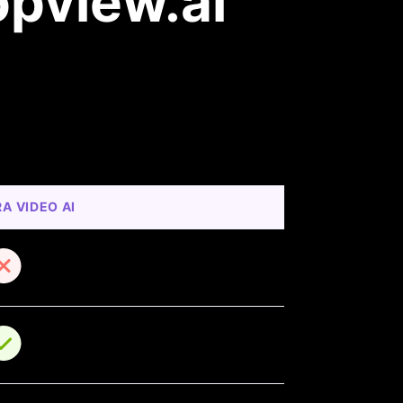
opview.ai
A VIDEO AI