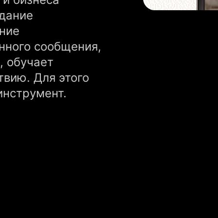
здание
ание
анного сообщения,
, обучает
твию. Для этого
инструмент.