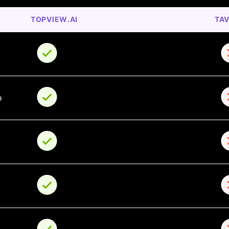
TOPVIEW.AI
TA
о