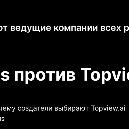
т ведущие компании всех 
s против Topvi
чему создатели выбирают Topview.ai
us