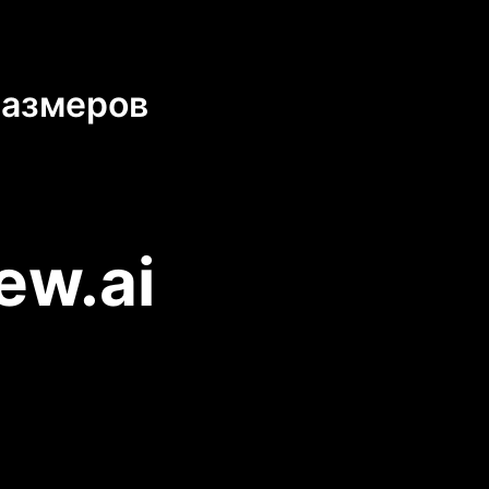
размеров
ew.ai