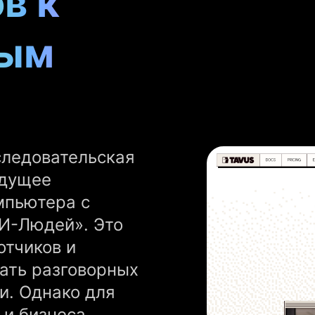
в к
вым
следовательская
удущее
мпьютера с
И-Людей». Это
отчиков и
ать разговорных
и. Однако для
 и бизнеса