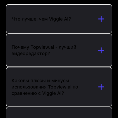
Что лучше, чем Viggle AI?
Почему Topview.ai - лучший
видеоредактор?
Каковы плюсы и минусы
использования Topview.ai по
сравнению с Viggle AI?