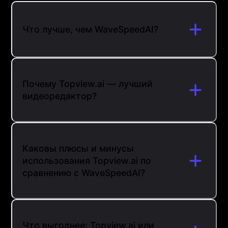
Что лучше, чем WaveSpeedAI?
Почему Topview.ai — лучший
видеоредактор?
Каковы плюсы и минусы
использования Topview.ai по
сравнению с WaveSpeedAI?
Что выгоднее: Topview.ai или