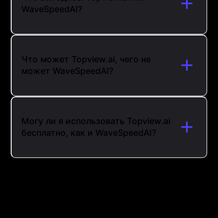
WaveSpeedAI?
Что может Topview.ai, чего не
может WaveSpeedAI?
Могу ли я использовать Topview.ai
бесплатно, как и WaveSpeedAI?