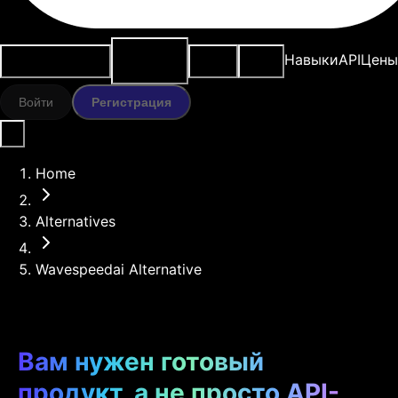
ИИ-
Варианты
Ресурсы
Модели
Навыки
API
Цены
инструменты
использования
Войти
Регистрация
Home
Alternatives
Wavespeedai Alternative
Вам нужен готовый
продукт, а не просто API-