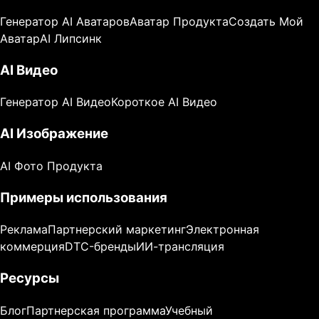
Генератор AI Аватаров
Аватар Продукта
Создать Мой
Аватар
AI Липсинк
AI Видео
Генератор AI Видео
Короткое AI Видео
AI Изображение
AI Фото Продукта
Примеры использования
Реклама
Партнерский маркетинг
Электронная
коммерция
DTC-бренды
ИИ-трансляция
Ресурсы
Блог
Партнерская программа
Учебный