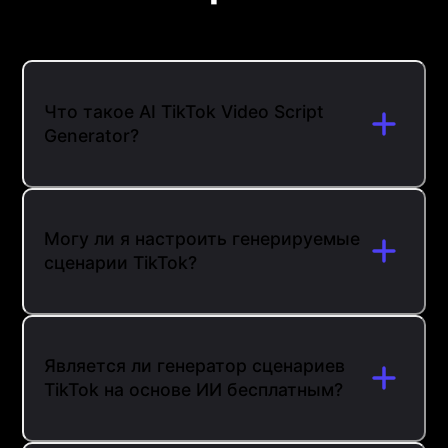
Что такое AI TikTok Video Script
Generator?
Могу ли я настроить генерируемые
сценарии TikTok?
Является ли генератор сценариев
TikTok на основе ИИ бесплатным?