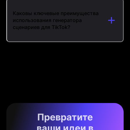
Каковы ключевые преимущества
использования генератора
сценариев для TikTok?
Превратите
ваши идеи в