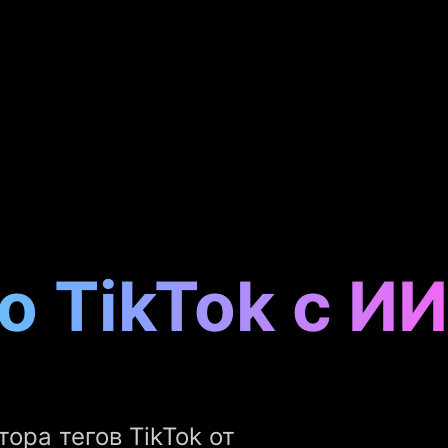
о TikTok с ИИ
ора тегов TikTok от