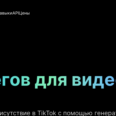
авыки
API
Цены
гов для виде
сутствие в TikTok с помощью генерат