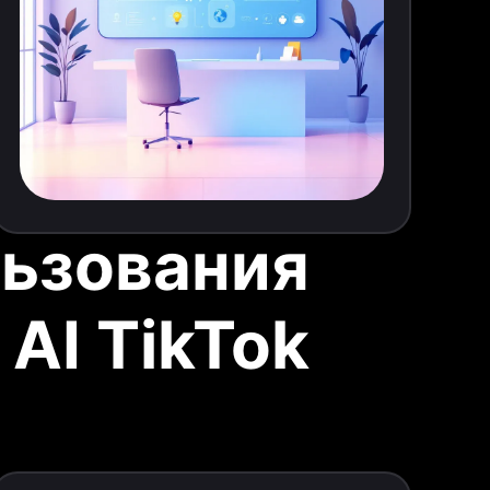
льзования
AI TikTok