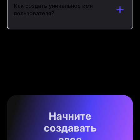
Как создать уникальное имя
пользователя?
Начните
создавать
свое