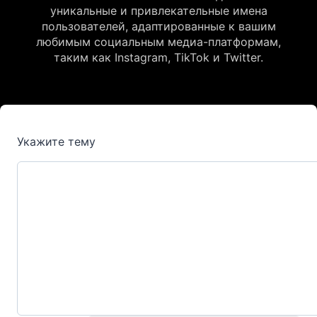
уникальные и привлекательные имена
пользователей, адаптированные к вашим
любимым социальным медиа-платформам,
таким как Instagram, TikTok и Twitter.
Укажите тему