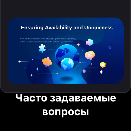
Часто задаваемые
вопросы