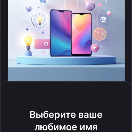
Выберите ваше
любимое имя