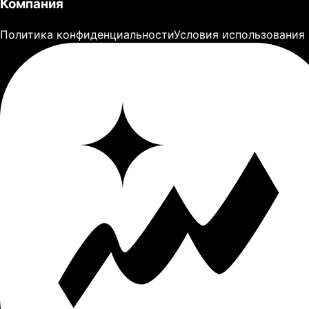
Компания
Политика конфиденциальности
Условия использования