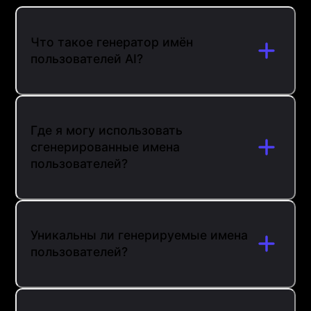
Что такое генератор имён
пользователей AI?
Где я могу использовать
сгенерированные имена
пользователей?
Уникальны ли генерируемые имена
пользователей?