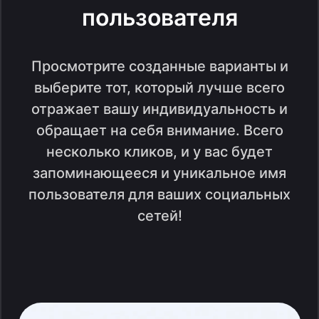
пользователя
Просмотрите созданные варианты и
выберите тот, который лучше всего
отражает вашу индивидуальность и
обращает на себя внимание. Всего
несколько кликов, и у вас будет
запоминающееся и уникальное имя
пользователя для ваших социальных
сетей!