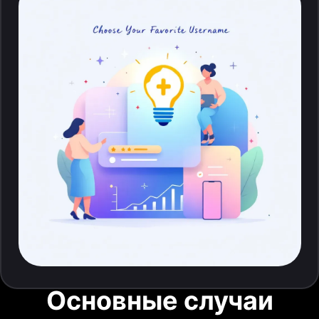
Основные случаи