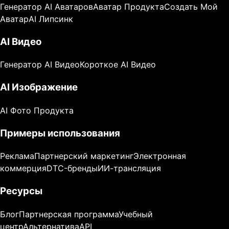
Генератор AI Аватаров
Аватар Продукта
Создать Мой
Аватар
AI Липсинк
AI Видео
Генератор AI Видео
Короткое AI Видео
AI Изображение
AI Фото Продукта
Примеры использования
Реклама
Партнерский маркетинг
Электронная
коммерция
DTC-бренды
ИИ-трансляция
Ресурсы
Блог
Партнерская программа
Учебный
центр
Альтернатива
API