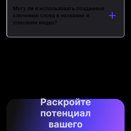
Могу ли я использовать созданные
ключевые слова в названии и
описании видео?
Раскройте
потенциал
вашего