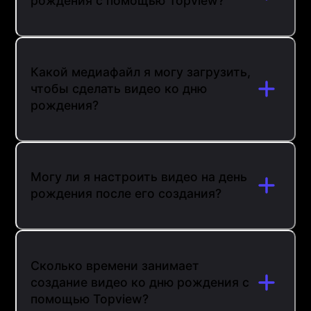
рождения с помощью Topview?
Какой медиафайл я могу загрузить,
чтобы сделать видео ко дню
рождения?
Могу ли я настроить видео на день
рождения после его создания?
Сколько времени занимает
создание видео ко дню рождения с
помощью Topview?