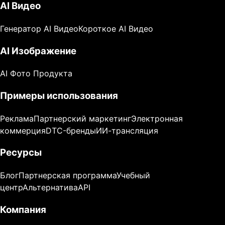
AI Видео
Генератор AI Видео
Короткое AI Видео
AI Изображение
AI Фото Продукта
Примеры использования
Реклама
Партнерский маркетинг
Электронная
коммерция
DTC-бренды
ИИ-трансляция
Ресурсы
Блог
Партнерская программа
Учебный
центр
Альтернатива
API
Компания