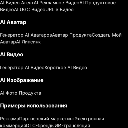
AI Видео Агент
AI Рекламное Видео
AI Продуктовое
Видео
AI UGC Видео
URL в Видео
AI Аватар
Генератор AI Аватаров
Аватар Продукта
Создать Мой
Аватар
AI Липсинк
AI Видео
Генератор AI Видео
Короткое AI Видео
AI Изображение
AI Фото Продукта
Примеры использования
Реклама
Партнерский маркетинг
Электронная
коммерция
DTC-бренды
ИИ-трансляция