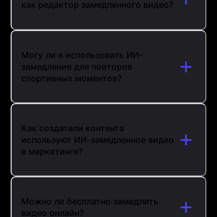
как редактор замедленного видео?
Могу ли я использовать ИИ-
замедление для повторов
спортивных моментов?
Как создатели контента
используют ИИ-замедленное видео
в маркетинге?
Можно ли бесплатно замедлить
видео онлайн?