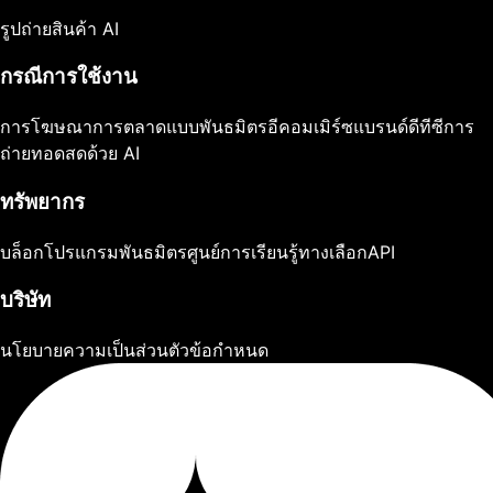
รูปถ่ายสินค้า AI
กรณีการใช้งาน
การโฆษณา
การตลาดแบบพันธมิตร
อีคอมเมิร์ซ
แบรนด์ดีทีซี
การ
ถ่ายทอดสดด้วย AI
ทรัพยากร
บล็อก
โปรแกรมพันธมิตร
ศูนย์การเรียนรู้
ทางเลือก
API
บริษัท
นโยบายความเป็นส่วนตัว
ข้อกำหนด