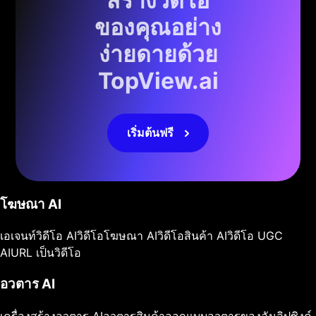
สร้างวิดีโอ
ของคุณอย่าง
ง่ายดายด้วย
TopView.ai
เริ่มต้นฟรี
โฆษณา AI
เอเจนท์วิดีโอ AI
วิดีโอโฆษณา AI
วิดีโอสินค้า AI
วิดีโอ UGC
AI
URL เป็นวิดีโอ
อวตาร AI
เครื่องสร้างอวตาร AI
อวตารสินค้า
ออกแบบอวตารของฉัน
ลิปซิงค์