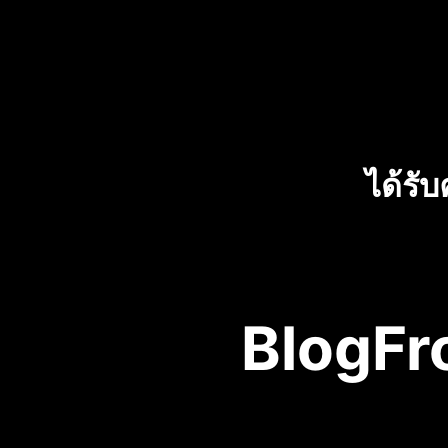
ได้รั
BlogFr