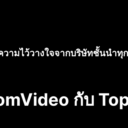
บความไว้วางใจจากบริษัทชั้นนำท
omVideo กับ Top