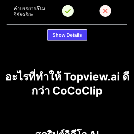
คำบรรยายอีโม
จิอัจฉริยะ
Show Details
อะไรที่ทำให้ Topview.ai ดี
กว่า CoCoClip