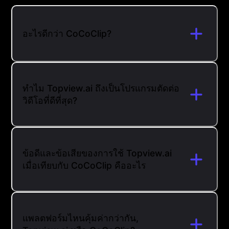
อะไรดีกว่า CoCoClip?
ทำไม Topview.ai ถึงเป็นโปรแกรมตัดต่อ
วิดีโอที่ดีที่สุด?
ข้อดีและข้อเสียของการใช้ Topview.ai
เมื่อเทียบกับ CoCoClip คืออะไร
แพลตฟอร์มไหนคุ้มค่ากว่ากัน,