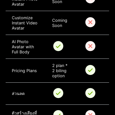
Soon
Avatar
Customize 
Coming 
Instant Video 
Soon
Avatar
AI Photo 
Avatar with 
Full Body
2 plan * 
Pricing Plans
2 biling 
option
ส่วนลด
ตัวสร้างเสียงที่