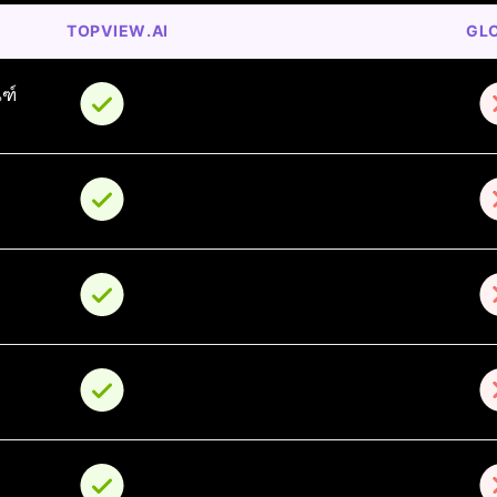
TOPVIEW.AI
GL
ณฑ์