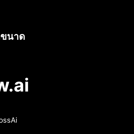
ุกขนาด
w.ai
lossAi