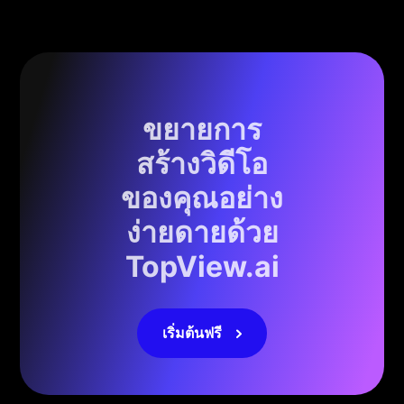
ขยายการ
สร้างวิดีโอ
ของคุณอย่าง
ง่ายดายด้วย
TopView.ai
เริ่มต้นฟรี