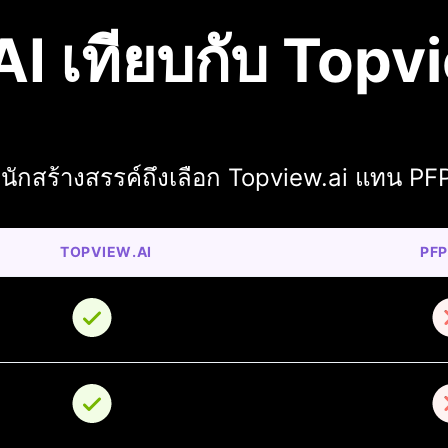
I เทียบกับ Topv
นักสร้างสรรค์ถึงเลือก Topview.ai แทน PFP
TOPVIEW.AI
PFP
o