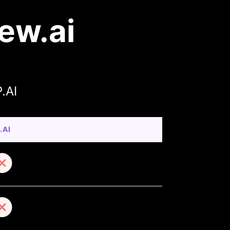
iew.ai
.AI
.AI