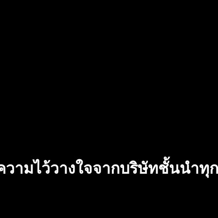
บความไว้วางใจจากบริษัทชั้นนำท