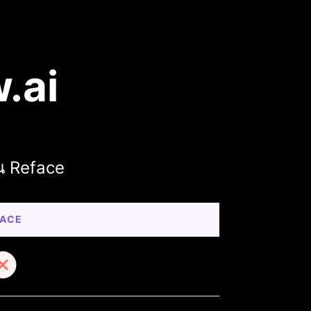
.ai
ทน Reface
FACE