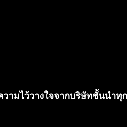
บความไว้วางใจจากบริษัทชั้นนำท