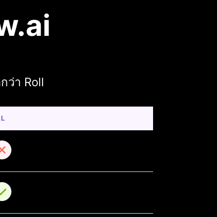
w.ai
กว่า Roll
LL