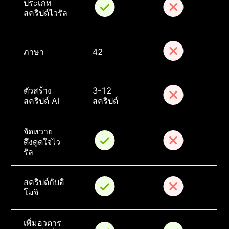
ประเภท
สคริปต์ไวรัล
ภาษา
42
ตัวสร้าง
3-12 
สคริปต์ AI
สคริปต์
จัดหวาย
ดึงดูดใจไว
รัล
สคริปต์กับอิ
โมจิ
เพิ่มอวตาร