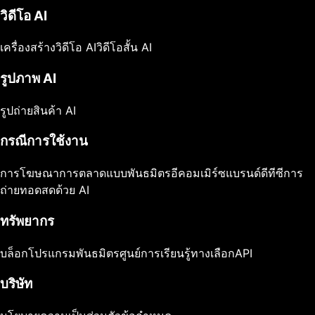
วิดีโอ AI
เครื่องสร้างวิดีโอ AI
วิดีโอสั้น AI
รูปภาพ AI
รูปถ่ายสินค้า AI
กรณีการใช้งาน
การโฆษณา
การตลาดแบบพันธมิตร
อีคอมเมิร์ซ
แบรนด์ดีทีซี
การ
ถ่ายทอดสดด้วย AI
ทรัพยากร
บล็อก
โปรแกรมพันธมิตร
ศูนย์การเรียนรู้
ทางเลือก
API
บริษัท