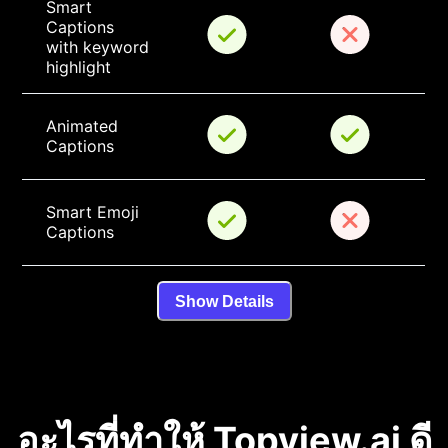
Smart 
Captions 
with keyword 
highlight
Animated 
Captions
Smart Emoji 
Captions
Show Details
อะไรที่ทำให้ Topview.ai ดี