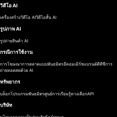
วิดีโอ AI
เครื่องสร้างวิดีโอ AI
วิดีโอสั้น AI
รูปภาพ AI
รูปถ่ายสินค้า AI
กรณีการใช้งาน
การโฆษณา
การตลาดแบบพันธมิตร
อีคอมเมิร์ซ
แบรนด์ดีทีซี
การ
ถ่ายทอดสดด้วย AI
ทรัพยากร
บล็อก
โปรแกรมพันธมิตร
ศูนย์การเรียนรู้
ทางเลือก
API
บริษัท