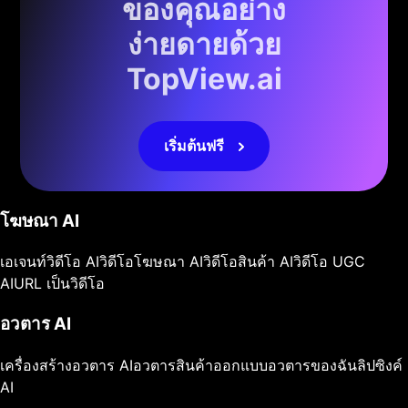
ของคุณอย่าง
ง่ายดายด้วย
TopView.ai
เริ่มต้นฟรี
โฆษณา AI
เอเจนท์วิดีโอ AI
วิดีโอโฆษณา AI
วิดีโอสินค้า AI
วิดีโอ UGC
AI
URL เป็นวิดีโอ
อวตาร AI
เครื่องสร้างอวตาร AI
อวตารสินค้า
ออกแบบอวตารของฉัน
ลิปซิงค์
AI