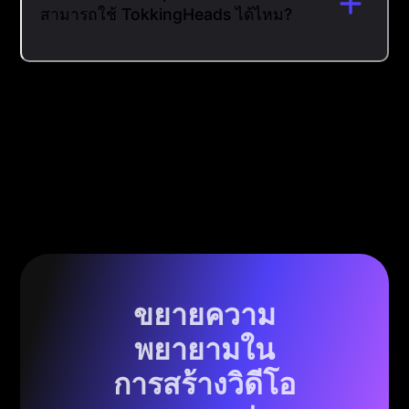
สามารถใช้ TokkingHeads ได้ไหม?
ขยายความ
พยายามใน
การสร้างวิดีโอ