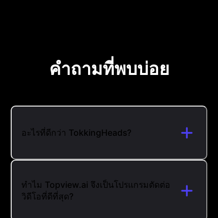
คําถามที่พบบ่อย
อะไรที่ดีกว่า TokkingHeads?
ทำไม Topview.ai จึงเป็นโปรแกรมตัดต่อ
วิดีโอที่ดีที่สุด?