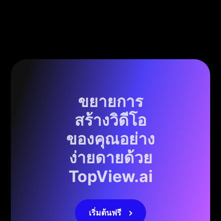
ขยายการ
สร้างวิดีโอ
ของคุณอย่าง
ง่ายดายด้วย
TopView.ai
เริ่มต้นฟรี