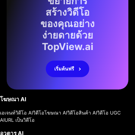
ขยายการ
สร้างวิดีโอ
ของคุณอย่าง
ง่ายดายด้วย
TopView.ai
เริ่มต้นฟรี
โฆษณา AI
เอเจนท์วิดีโอ AI
วิดีโอโฆษณา AI
วิดีโอสินค้า AI
วิดีโอ UGC
AI
URL เป็นวิดีโอ
อวตาร AI