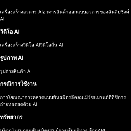
เครื่องสร้างอวตาร AI
อวตารสินค้า
ออกแบบอวตารของฉัน
ลิปซิงค์
AI
วิดีโอ AI
เครื่องสร้างวิดีโอ AI
วิดีโอสั้น AI
รูปภาพ AI
รูปถ่ายสินค้า AI
กรณีการใช้งาน
การโฆษณา
การตลาดแบบพันธมิตร
อีคอมเมิร์ซ
แบรนด์ดีทีซี
การ
ถ่ายทอดสดด้วย AI
ทรัพยากร
บล็อก
โปรแกรมพันธมิตร
ศูนย์การเรียนรู้
ทางเลือก
API