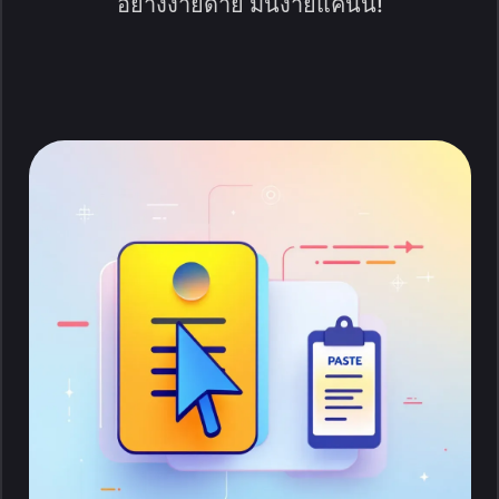
อย่างง่ายดาย มันง่ายแค่นั้น!