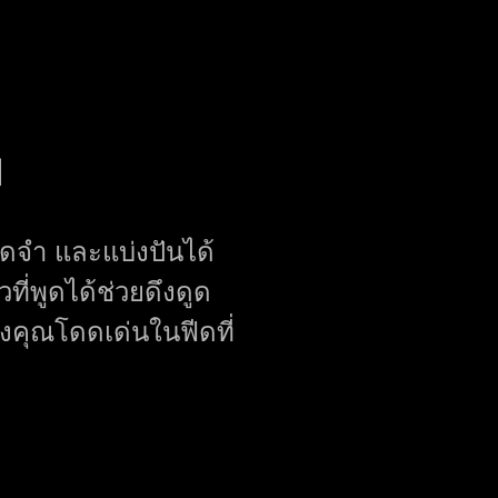
ย
ดจำ และแบ่งปันได้
ที่พูดได้ช่วยดึงดูด
คุณโดดเด่นในฟีดที่