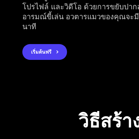
โปรไฟล์ และวิดีโอ ด้วยการขยับปาก
อารมณ์ขี้เล่น อวตารแมวของคุณจะมีช
นาที
เริ่มต้นฟรี
วิธีสร