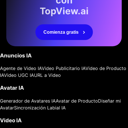
con
TopView.ai
Comienza gratis
Anuncios IA
Agente de Video IA
Video Publicitario IA
Video de Producto
IA
Video UGC IA
URL a Video
Avatar IA
Generador de Avatares IA
Avatar de Producto
Diseñar mi
Avatar
Sincronización Labial IA
Video IA