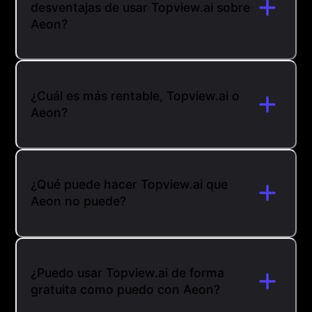
desventajas de usar Topview.ai sobre
Aeon?
¿Cuál es más rentable, Topview.ai o
Aeon?
¿Qué puede hacer Topview.ai que
Aeon no puede?
¿Puedo usar Topview.ai de forma
gratuita como puedo con Aeon?