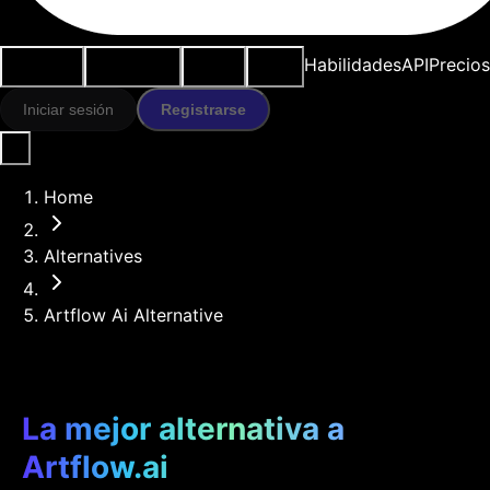
Casos de
Herramientas
Recursos
Modelos
Habilidades
API
Precios
uso
IA
Iniciar sesión
Registrarse
Home
Alternatives
Artflow Ai Alternative
La mejor alternativa a
Artflow.ai