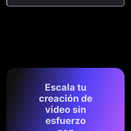
Escala tu
creación de
video sin
esfuerzo