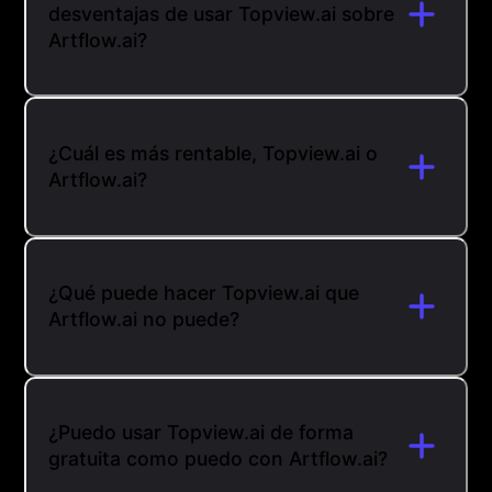
desventajas de usar Topview.ai sobre
Artflow.ai?
¿Cuál es más rentable, Topview.ai o
Artflow.ai?
¿Qué puede hacer Topview.ai que
Artflow.ai no puede?
¿Puedo usar Topview.ai de forma
gratuita como puedo con Artflow.ai?