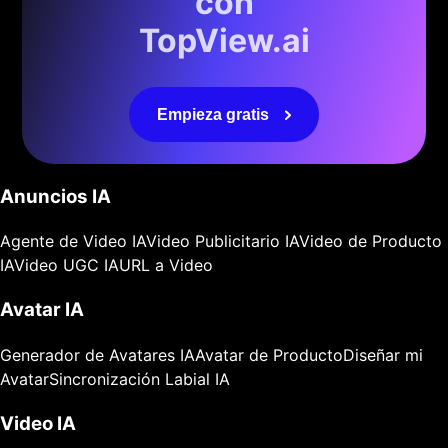
con
TopView.ai
Empieza gratis
Anuncios IA
Agente de Video IA
Video Publicitario IA
Video de Producto
IA
Video UGC IA
URL a Video
Avatar IA
Generador de Avatares IA
Avatar de Producto
Diseñar mi
Avatar
Sincronización Labial IA
Video IA