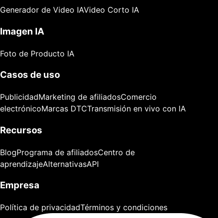
Generador de Video IA
Video Corto IA
Imagen IA
Foto de Producto IA
Casos de uso
Publicidad
Marketing de afiliados
Comercio
electrónico
Marcas DTC
Transmisión en vivo con IA
Recursos
Blog
Programa de afiliados
Centro de
aprendizaje
Alternativas
API
Empresa
Política de privacidad
Términos y condiciones