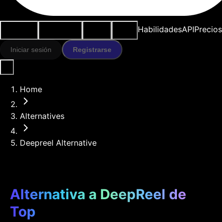
Casos de
Herramientas
Recursos
Modelos
Habilidades
API
Precios
uso
IA
Iniciar sesión
Registrarse
Home
Alternatives
Deepreel Alternative
Alternativa a DeepReel de
Top