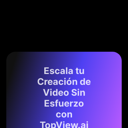
Escala tu
Creación de
Video Sin
Esfuerzo
con
TopView.ai