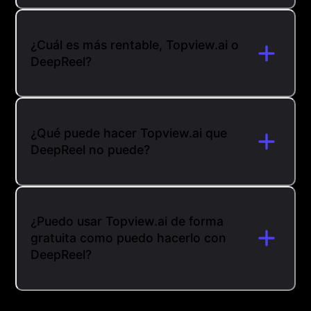
¿Cuál es más rentable, Topview.ai o
DeepReel?
¿Qué puede hacer Topview.ai que
DeepReel no puede?
¿Puedo usar Topview.ai de forma
gratuita como puedo hacerlo con
DeepReel?