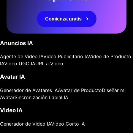
Comienza gratis
Anuncios IA
Agente de Video IA
Video Publicitario IA
Video de Producto
IA
Video UGC IA
URL a Video
Avatar IA
Generador de Avatares IA
Avatar de Producto
Diseñar mi
Avatar
Sincronización Labial IA
Video IA
Generador de Video IA
Video Corto IA