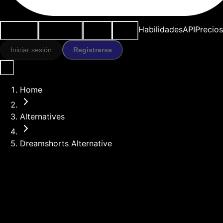
Casos de
Herramientas
Recursos
Modelos
Habilidades
API
Precios
uso
IA
Iniciar sesión
Registrarse
Home
Alternatives
Dreamshorts Alternative