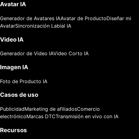
Avatar IA
Generador de Avatares IA
Avatar de Producto
Diseñar mi
Avatar
Sincronización Labial IA
Video IA
Generador de Video IA
Video Corto IA
Imagen IA
Foto de Producto IA
Casos de uso
Publicidad
Marketing de afiliados
Comercio
electrónico
Marcas DTC
Transmisión en vivo con IA
Recursos