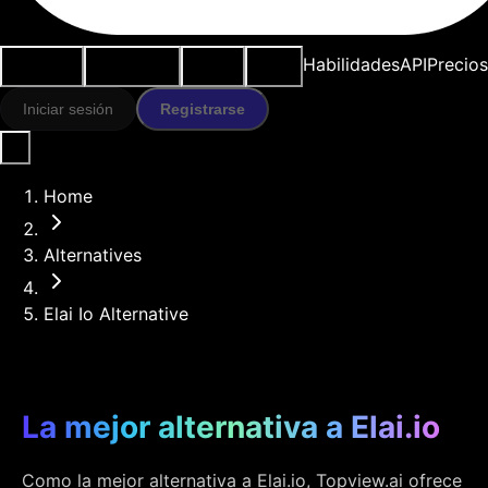
Casos de
Herramientas
Recursos
Modelos
Habilidades
API
Precios
uso
IA
Iniciar sesión
Registrarse
Home
Alternatives
Elai Io Alternative
La mejor alternativa a Elai.io
Como la mejor alternativa a Elai.io, Topview.ai ofrece