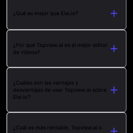
¿Qué es mejor que Elai.io?
¿Por qué Topview.ai es el mejor editor
de videos?
¿Cuáles son las ventajas y
desventajas de usar Topview.ai sobre
Elai.io?
¿Cuál es más rentable, Topview.ai o