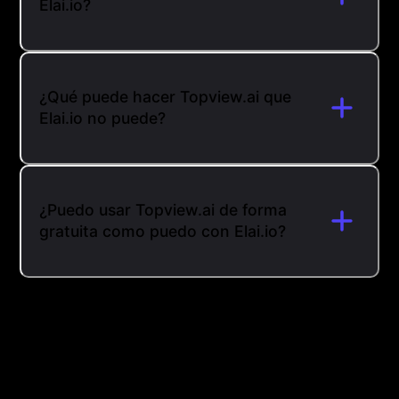
Elai.io?
¿Qué puede hacer Topview.ai que
Elai.io no puede?
¿Puedo usar Topview.ai de forma
gratuita como puedo con Elai.io?