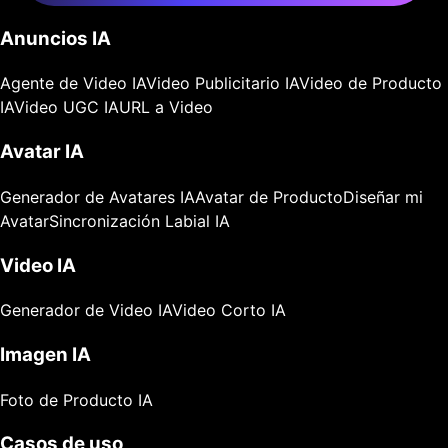
Anuncios IA
Agente de Video IA
Video Publicitario IA
Video de Producto
IA
Video UGC IA
URL a Video
Avatar IA
Generador de Avatares IA
Avatar de Producto
Diseñar mi
Avatar
Sincronización Labial IA
Video IA
Generador de Video IA
Video Corto IA
Imagen IA
Foto de Producto IA
Casos de uso