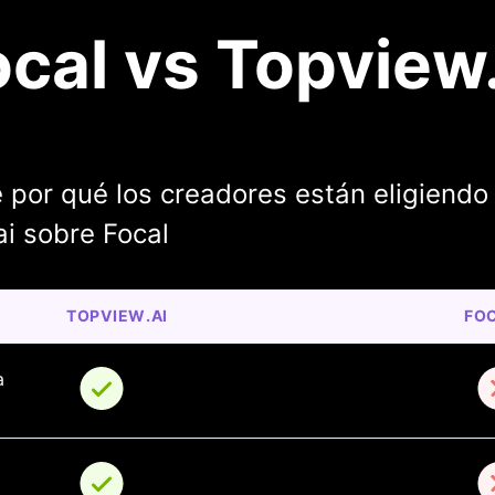
ocal vs Topview.
 por qué los creadores están eligiendo
i sobre Focal
TOPVIEW.AI
FO
a 