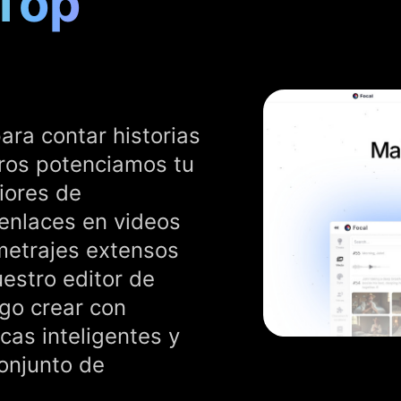
 Top
ara contar historias
ros potenciamos tu
iores de
 enlaces en videos
 metrajes extensos
uestro editor de
ego crear con
icas inteligentes y
conjunto de