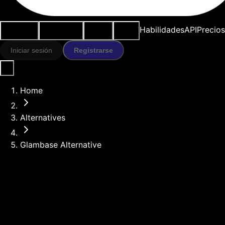
Casos de
Herramientas
Recursos
Modelos
Habilidades
API
Precios
uso
IA
Iniciar sesión
Registrarse
Home
Alternatives
Glambase Alternative