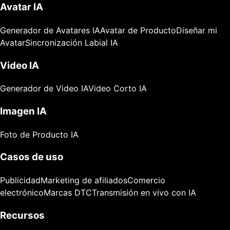
Avatar IA
Generador de Avatares IA
Avatar de Producto
Diseñar mi
Avatar
Sincronización Labial IA
Video IA
Generador de Video IA
Video Corto IA
Imagen IA
Foto de Producto IA
Casos de uso
Publicidad
Marketing de afiliados
Comercio
electrónico
Marcas DTC
Transmisión en vivo con IA
Recursos