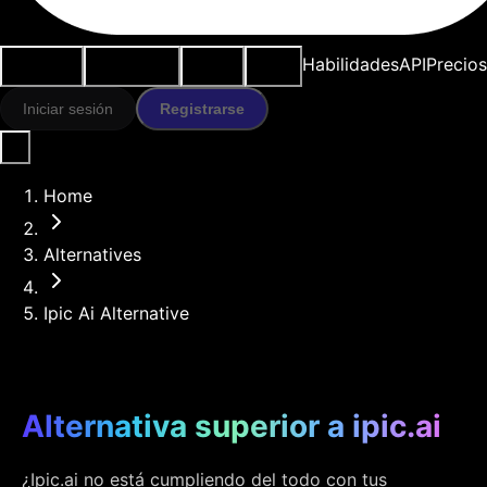
Casos de
Herramientas
Recursos
Modelos
Habilidades
API
Precios
uso
IA
Iniciar sesión
Registrarse
Home
Alternatives
Ipic Ai Alternative
Alternativa superior a ipic.ai
¿Ipic.ai no está cumpliendo del todo con tus