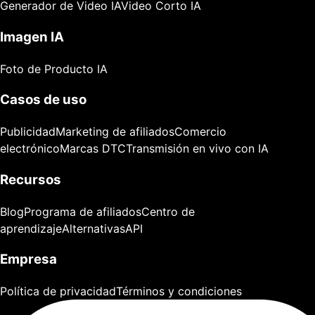
Generador de Video IA
Video Corto IA
Imagen IA
Foto de Producto IA
Casos de uso
Publicidad
Marketing de afiliados
Comercio
electrónico
Marcas DTC
Transmisión en vivo con IA
Recursos
Blog
Programa de afiliados
Centro de
aprendizaje
Alternativas
API
Empresa
Política de privacidad
Términos y condiciones