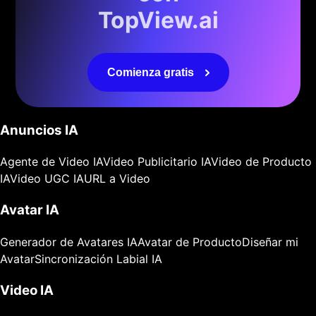
TopView.ai
Comienza gratis
Anuncios IA
Agente de Video IA
Video Publicitario IA
Video de Producto
IA
Video UGC IA
URL a Video
Avatar IA
Generador de Avatares IA
Avatar de Producto
Diseñar mi
Avatar
Sincronización Labial IA
Video IA