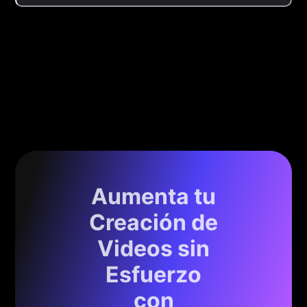
Aumenta tu
Creación de
Videos sin
Esfuerzo
con