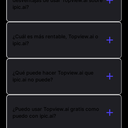
desventajas de usar Topview.ai sobre
ipic.ai?
¿Cuál es más rentable, Topview.ai o
ipic.ai?
¿Qué puede hacer Topview.ai que
ipic.ai no puede?
¿Puedo usar Topview.ai gratis como
puedo con ipic.ai?