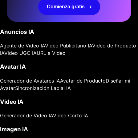
Comienza gratis
Anuncios IA
Agente de Video IA
Video Publicitario IA
Video de Producto
IA
Video UGC IA
URL a Video
Avatar IA
Generador de Avatares IA
Avatar de Producto
Diseñar mi
Avatar
Sincronización Labial IA
Video IA
Generador de Video IA
Video Corto IA
Imagen IA