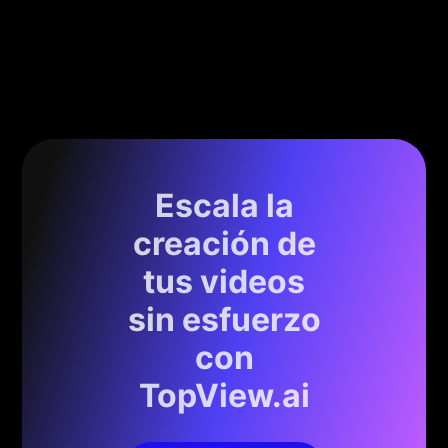
Escala la
creación de
tus videos
sin esfuerzo
con
TopView.ai