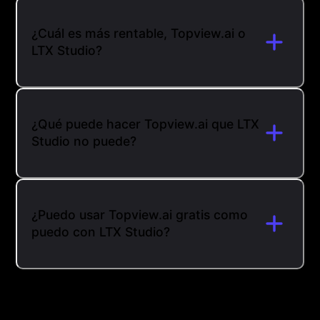
¿Cuál es más rentable, Topview.ai o
LTX Studio?
¿Qué puede hacer Topview.ai que LTX
Studio no puede?
¿Puedo usar Topview.ai gratis como
puedo con LTX Studio?