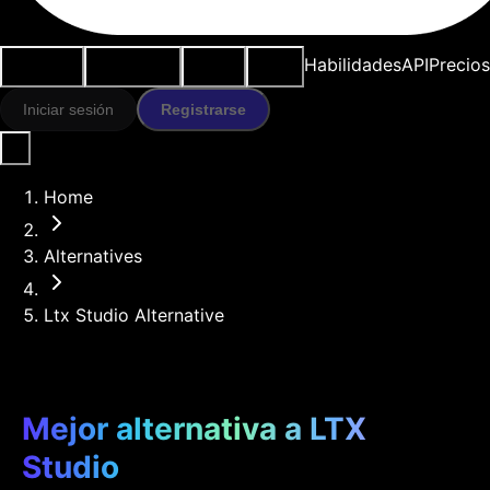
Casos de
Herramientas
Recursos
Modelos
Habilidades
API
Precios
uso
IA
Iniciar sesión
Registrarse
Home
Alternatives
Ltx Studio Alternative
Mejor alternativa a LTX
Studio