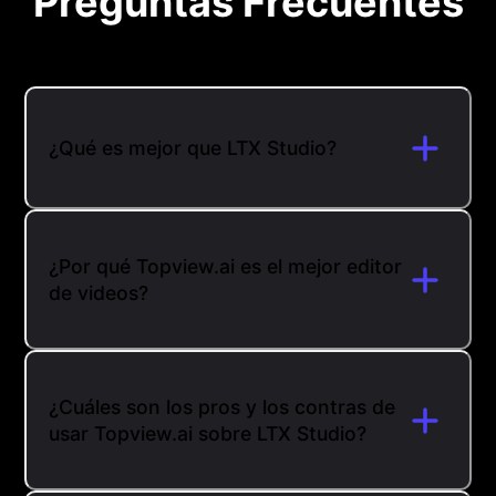
Preguntas Frecuentes
¿Qué es mejor que LTX Studio?
¿Por qué Topview.ai es el mejor editor
de videos?
¿Cuáles son los pros y los contras de
usar Topview.ai sobre LTX Studio?