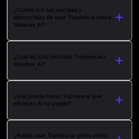
¿Cuáles son las ventajas y
desventajas de usar Topview.ai sobre
Minimax AI?
¿Cuál es más rentable, Topview.ai o
Minimax AI?
¿Qué puede hacer Topview.ai que
Minimax AI no puede?
¿Puedo usar Topview.ai gratis como