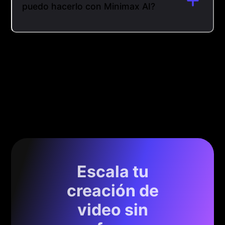
puedo hacerlo con Minimax AI?
Escala tu
creación de
video sin