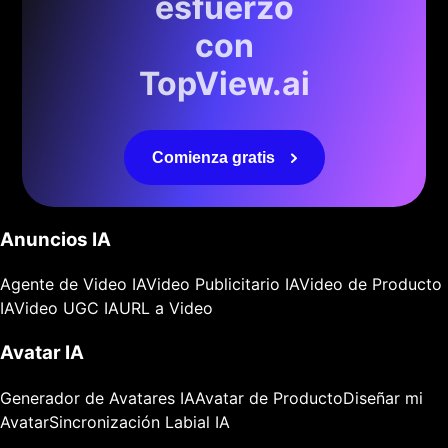
esfuerzo
con
TopView.ai
Comienza gratis
Anuncios IA
Agente de Video IA
Video Publicitario IA
Video de Producto
IA
Video UGC IA
URL a Video
Avatar IA
Generador de Avatares IA
Avatar de Producto
Diseñar mi
Avatar
Sincronización Labial IA